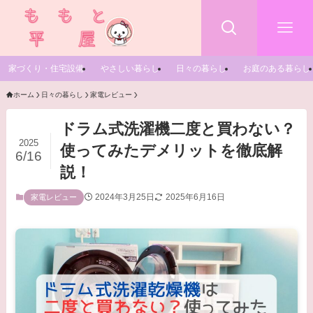
家づくり・住宅設備
やさしい暮らし
日々の暮らし
お庭のある暮らし
ホーム
日々の暮らし
家電レビュー
ドラム式洗濯機二度と買わない？
2025
使ってみたデメリットを徹底解
6/16
説！
2024年3月25日
2025年6月16日
家電レビュー