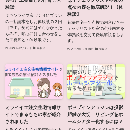
会った工務店との打合せ体
は？チェックリストや家の
験談
点検内容を徹底解説！【体
験談】
タウンライフ家づくりにプラン
の一括請求をした体験談の２回
新築住宅一年点検の内容は？チ
目です。契約には至らなかった
ェックリストや家の点検内容を
ものの、熱心に打ち合わせをし
体験談を交えて徹底解説をしま
た工務店との体験談です。
す。
2022年12月22日
間取り
2022年12月18日
間取り
ミライイエ注文住宅情報サ
ポップインアラジンは投影
イトでまるももの家が紹介
距離が大切！リビングをホ
されました
ームシアター化するには？
ミライイエ注文住宅情報サイト
ポップインアラジンは投影距離