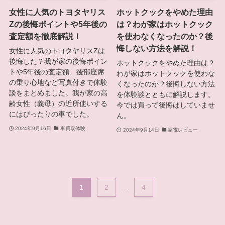
女性に人気のトヨタヤリス
ホットクックをやめた理由
Zの後悔ポイントや5年後の
は？わが家はホットクック
査定額を徹底解説！
を使わなくなったのか？後
悔しない方法を解説！
女性に人気のトヨタヤリスZは
後悔した？我が家の後悔ポイン
ホットクックをやめた理由は？
トや5年後の査定額、後部座席
わが家はホットクックを使わな
の乗り心地など写真付きで体験
くなったのか？後悔しない方法
談をまとめました。我が家の高
を体験談とともに解説します。
齢女性（義母）の近所使いする
今では買って後悔はしていませ
にはぴったりの車でした。
ん。
2024年9月16日
車買取体験
2024年9月14日
家電レビュー
1
2
...
4