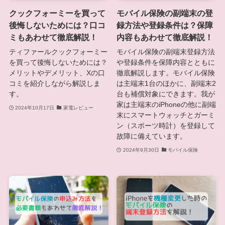
クックフォーミーを買って
モバイル保険の副端末の登
後悔しないためには？口コ
録方法や登録条件は？保障
ミもあわせて徹底解説！
内容もあわせて徹底解説！
ティファールクックフォーミー
モバイル保険の副端末登録方法
を買って後悔しないためには？
や登録条件を保障内容とともに
メリットやデメリット、Xの口
徹底解説します。モバイル保険
コミを紹介しながら解説しま
は主端末1台のほかに、副端末2
す。
台も補償対象にできます。我が
家は主端末のiPhoneの他に副端
2024年10月17日
家電レビュー
末にスマートウォッチとガーミ
ン（スポーツ時計）を登録して
故障に備えています。
2024年9月30日
モバイル保険