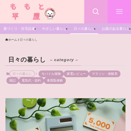
家づくり・住宅設備
やさしい暮らし
日々の暮らし
お庭のある暮らし
ホーム
日々の暮らし
日々の暮らし
– category –
日々の暮らし
モバイル保険
家電レビュー
マラソン・体験系
雑記
電気代・節約
車買取体験