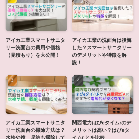
アイカ工業スマートサニタ
アイカ工業の洗面台は後悔
リー洗面台の費用や価格
した？スマートサニタリー
（見積もり）を大公開！
のデメリットや特徴を解
説！
アイカ工業スマートサニタ
関西電力はぴeタイムrのデ
リー洗面台の掃除方法は？
メリットは高い？はぴeタ
水栓や鏡、収納も掃除して
イムr とを比較