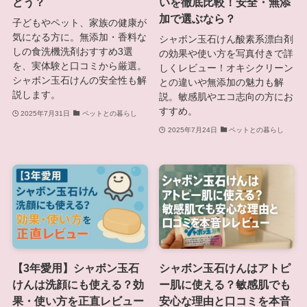
どう？
いを徹底比較！安全・無添
加で選ぶなら？
子どもやペット、家族の健康が
気になる方に。無添加・香料な
シャボン玉石けん酸素系漂白剤
しの食洗機洗剤おすすめ3選
の効果や使い方を写真付きで詳
を、実体験と口コミから厳選。
しくレビュー！オキシクリーン
シャボン玉石けんの安全性も解
との違いや無添加の魅力も解
説します。
説。敏感肌やエコ志向の方にお
すすめ。
2025年7月31日
ペットとの暮らし
2025年7月24日
ペットとの暮らし
【3年愛用】シャボン玉石
シャボン玉石けんはアトピ
けんは洗顔にも使える？効
ー肌に使える？敏感肌でも
果・使い方を正直レビュー
安心な理由と口コミを本音