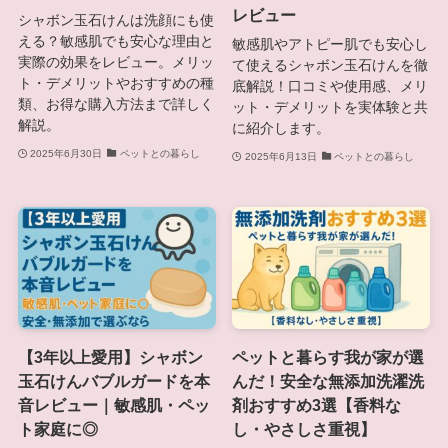
レビュー
シャボン玉石けんは洗顔にも使
える？敏感肌でも安心な理由と
敏感肌やアトピー肌でも安心し
実際の効果をレビュー。メリッ
て使えるシャボン玉石けんを徹
ト・デメリットやおすすめの種
底解説！口コミや使用感、メリ
類、お得な購入方法まで詳しく
ット・デメリットを実体験と共
解説。
に紹介します。
2025年6月30日
ペットとの暮らし
2025年6月13日
ペットとの暮らし
【3年以上愛用】シャボン
ペットと暮らす我が家が選
玉石けんバブルガードを本
んだ！安全な無添加洗濯洗
音レビュー｜敏感肌・ペッ
剤おすすめ3選【香料な
ト家庭に◎
し・やさしさ重視】