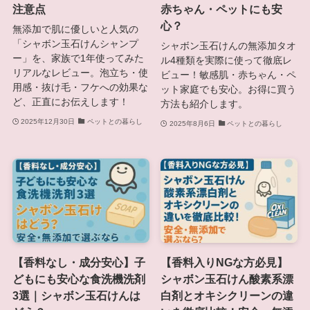
注意点
赤ちゃん・ペットにも安
心？
無添加で肌に優しいと人気の
「シャボン玉石けんシャンプ
シャボン玉石けんの無添加タオ
ー」を、家族で1年使ってみた
ル4種類を実際に使って徹底レ
リアルなレビュー。泡立ち・使
ビュー！敏感肌・赤ちゃん・ペ
用感・抜け毛・フケへの効果な
ット家庭でも安心。お得に買う
ど、正直にお伝えします！
方法も紹介します。
2025年12月30日
ペットとの暮らし
2025年8月6日
ペットとの暮らし
【香料なし・成分安心】子
【香料入りNGな方必見】
どもにも安心な食洗機洗剤
シャボン玉石けん酸素系漂
3選｜シャボン玉石けんは
白剤とオキシクリーンの違