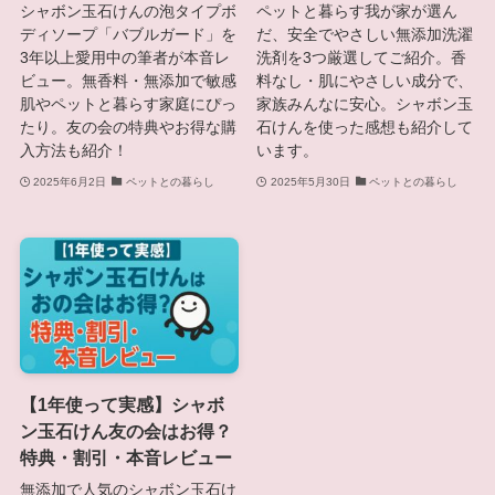
シャボン玉石けんの泡タイプボ
ペットと暮らす我が家が選ん
ディソープ「バブルガード」を
だ、安全でやさしい無添加洗濯
3年以上愛用中の筆者が本音レ
洗剤を3つ厳選してご紹介。香
ビュー。無香料・無添加で敏感
料なし・肌にやさしい成分で、
肌やペットと暮らす家庭にぴっ
家族みんなに安心。シャボン玉
たり。友の会の特典やお得な購
石けんを使った感想も紹介して
入方法も紹介！
います。
2025年6月2日
ペットとの暮らし
2025年5月30日
ペットとの暮らし
【1年使って実感】シャボ
ン玉石けん友の会はお得？
特典・割引・本音レビュー
無添加で人気のシャボン玉石け