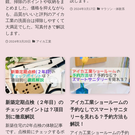
説します。
鏡、掃除のポイントや収納をま
とめました。価格を抑えながら
2024年3月17日
マラソン・体験系
も、品質がいいと評判のアイカ
工業の洗面台は掃除しやすくて
大満足でした。写真付きで解説
します。
2024年3月20日
アイカ工業
新築定期点検（２年目）の
アイカ工業ショールームの
チェックポイントは？項目
予約なしでスマートサニタ
別に徹底解説
リーを見れる？予約方法も
解説！
新築住宅の2年点検の体験記事
です。点検前にチェックするポ
アイカ工業ショールームの予約