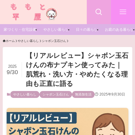
家づくり・住宅設備
やさしい暮らし
日々の暮らし
お庭のある暮らし
ホーム
やさしい暮らし
シャボン玉石けん
【リアルレビュー】シャボン玉石
けんの布ナプキン使ってみた｜
2025
9/30
肌荒れ・洗い方・やめたくなる理
由も正直に語る
2025年9月30日
やさしい暮らし
シャボン玉石けん
無添加生活