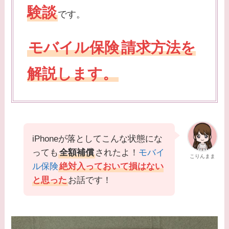
験談
です。
モバイル保険
請求方法を
解説します。
iPhoneが落としてこんな状態にな
っても
全額補償
されたよ！
モバイ
こりんまま
ル保険
絶対入っておいて損はない
と思った
お話です！