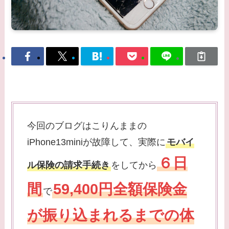
今回のブログはこりんままの
iPhone13miniが故障して、実際に
モバイ
６日
ル保険の請求手続き
をしてから
間
59,400円全額保険金
で
が振り込まれるまでの体