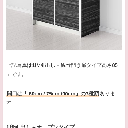
上記写真は1段引出し＋観音開き扉タイプ高さ85
㎝です。
間口は「 60cm / 75cm /90cm」の3種類
ありま
す。
1段引出し＋オープンタイプ