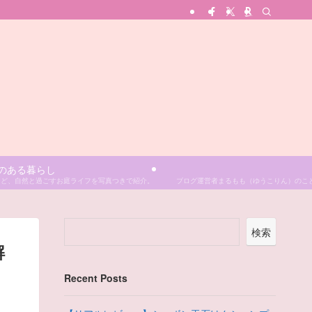
のある暮らし
園など、自然と過ごすお庭ライフを写真つきで紹介。
ブログ運営者まるもも（ゆうこりん）のこと
検索
解
Recent Posts